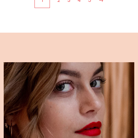
1
2
3
4
5
→