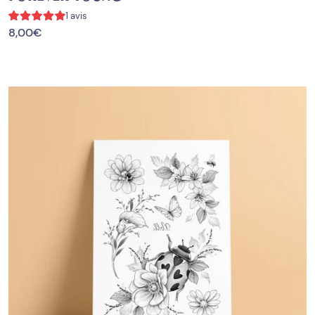
1 avis
8,00
€