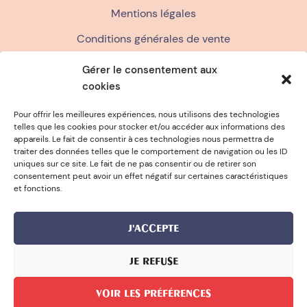
Mentions légales
Conditions générales de vente
Politique de confidentialité
Gérer le consentement aux
cookies
FAQ
Politique de cookies (UE)
Pour offrir les meilleures expériences, nous utilisons des technologies
telles que les cookies pour stocker et/ou accéder aux informations des
appareils. Le fait de consentir à ces technologies nous permettra de
traiter des données telles que le comportement de navigation ou les ID
ÉPONGE OFFERTE DÈS 15€ D'ACHA
uniques sur ce site. Le fait de ne pas consentir ou de retirer son
consentement peut avoir un effet négatif sur certaines caractéristiques
et fonctions.
J'ACCEPTE
JE REFUSE
© 2026 Bernard Forever
VOIR LES PRÉFÉRENCES
Réalisé par l'agence WooCommerce konfiture
FILTRER LES TATOUAGES