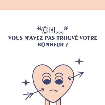
“
O
H
.
.
.
”
V
O
U
S
N
'
A
V
E
Z
P
A
S
T
R
O
U
V
É
V
O
T
R
E
B
O
N
H
E
U
R
?