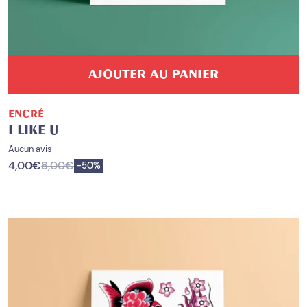
AJOUTER AU PANIER
ENCRÉ
I LIKE U
Aucun avis
4,00
€
8,00
€
Enregistrer
-
50%