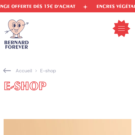
Aller
15€ D'ACHAT
ENCRES VÉGÉTALES
LIVRAI
au
contenu
Ouvrir
le
menu
mobil
Accueil
E-shop
E-SHOP