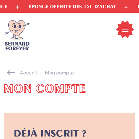
Aller
E
ÉPONGE OFFERTE DÈS 15€ D'ACHAT
ENC
au
contenu
Ouvrir
le
menu
mobil
Accueil
Mon compte
MON COMPTE
DÉJÀ INSCRIT ?