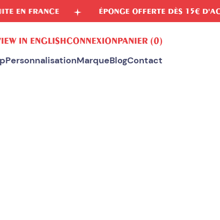
NCE
ÉPONGE OFFERTE DÈS 15€ D'ACHAT
VIEW IN ENGLISH
CONNEXION
PANIER
(0)
p
Personnalisation
Marque
Blog
Contact