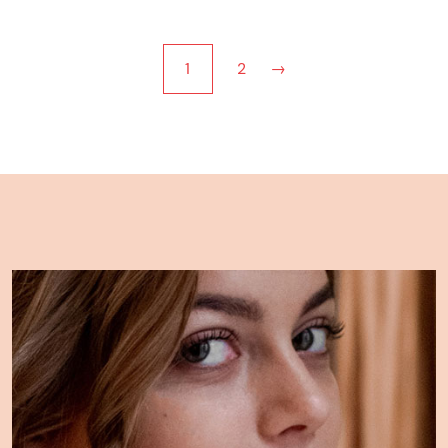
1
2
→