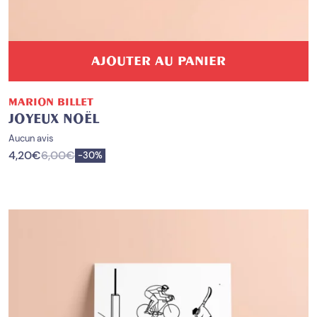
AJOUTER AU PANIER
MARION BILLET
JOYEUX NOËL
Aucun avis
4,20
€
6,00
€
Enregistrer
-
30%
PROMO