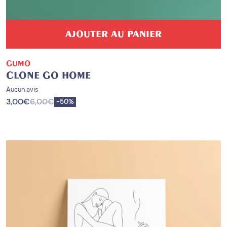
AJOUTER AU PANIER
GUMO
CLONE GO HOME
Aucun avis
3,00
€
6,00
€
Enregistrer
-
50%