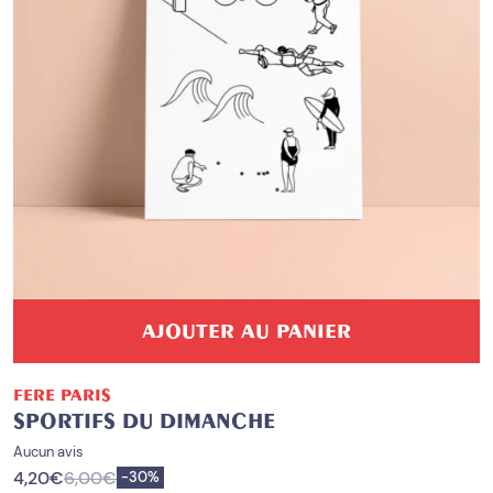
AJOUTER AU PANIER
FERE PARIS
SPORTIFS DU DIMANCHE
Aucun avis
4,20
€
6,00
€
Enregistrer
-
30%