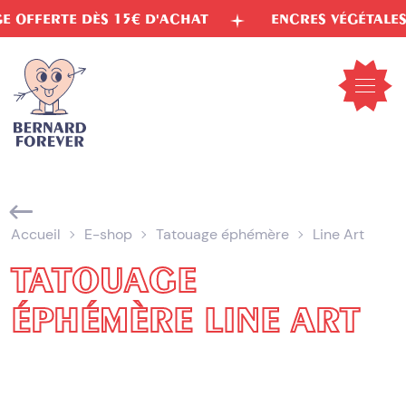
Aller
 D'ACHAT
ENCRES VÉGÉTALES
LIVRAISON
au
contenu
Ouvrir
le
menu
mobil
Accueil
E-shop
Tatouage éphémère
Line Art
TATOUAGE
ÉPHÉMÈRE LINE ART