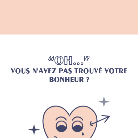
“
O
H
.
.
.
”
V
O
U
S
N
'
A
V
E
Z
P
A
S
T
R
O
U
V
É
V
O
T
R
E
B
O
N
H
E
U
R
?