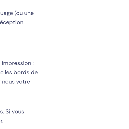
ouage (ou une
réception.
r impression :
c les bords de
r nous votre
. Si vous
r.