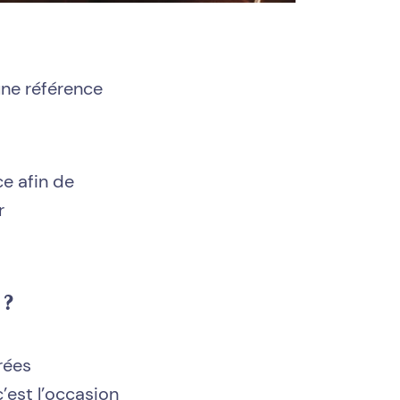
ne référence
e afin de
r
 ?
rées
’est l’occasion