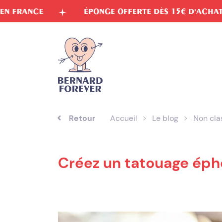
Aller
ÉPONGE OFFERTE DÈS 15€ D'ACHAT
ENCRE
au
contenu
Retour
Accueil
Le blog
Non clas
Créez un tatouage éph