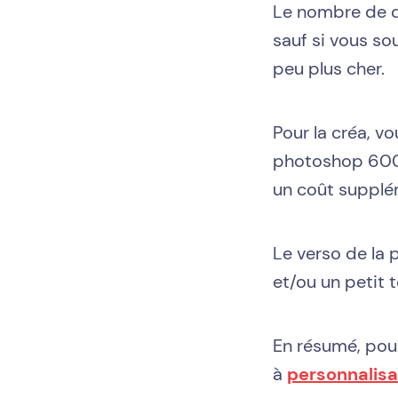
Le nombre de de
sauf si vous so
peu plus cher.
Pour la créa, v
photoshop 600 d
un coût suppléme
Le verso de la 
et/ou un petit 
En résumé, pour
à
personnalisa