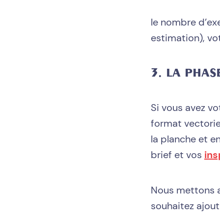
le nombre d’exe
estimation), vo
3. LA PHA
Si vous avez vo
format vectori
la planche et en
brief et vos
ins
Nous mettons a
souhaitez ajoute