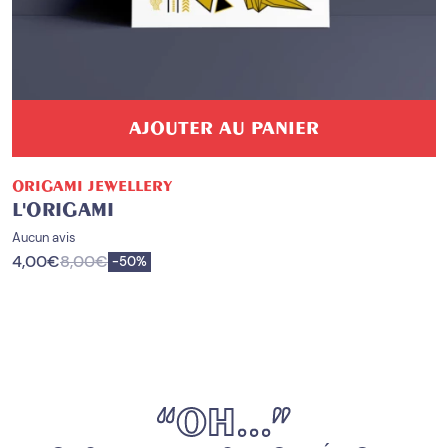
AJOUTER AU PANIER
ORIGAMI JEWELLERY
L'ORIGAMI
Aucun avis
4,00
€
8,00
€
Enregistrer
-
50%
“
O
H
.
.
.
”