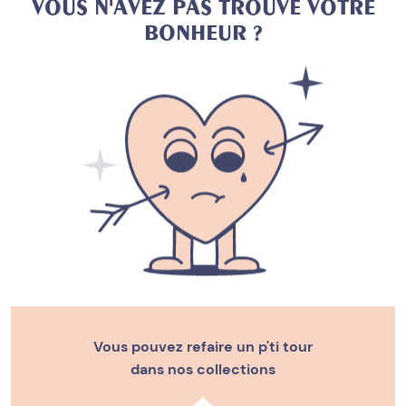
V
O
U
S
N
'
A
V
E
Z
P
A
S
T
R
O
U
V
É
V
O
T
R
E
B
O
N
H
E
U
R
?
Vous pouvez refaire un p'ti tour
dans nos collections