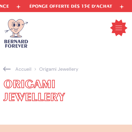
Aller
ÉPONGE OFFERTE DÈS 15€ D'ACHAT
ENC
au
contenu
Ouvrir
le
menu
mobil
Accueil
Origami Jewellery
ORIGAMI
JEWELLERY