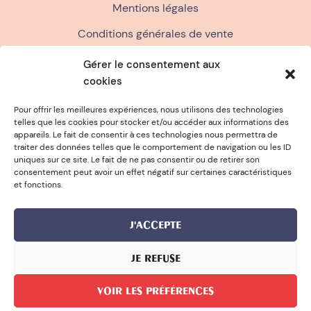
Mentions légales
Conditions générales de vente
Politique de confidentialité
Gérer le consentement aux
cookies
FAQ
Politique de cookies (UE)
Pour offrir les meilleures expériences, nous utilisons des technologies
telles que les cookies pour stocker et/ou accéder aux informations des
appareils. Le fait de consentir à ces technologies nous permettra de
traiter des données telles que le comportement de navigation ou les ID
ÉPONGE OFFERTE DÈS 15€ D'ACHAT
uniques sur ce site. Le fait de ne pas consentir ou de retirer son
consentement peut avoir un effet négatif sur certaines caractéristiques
et fonctions.
J'ACCEPTE
JE REFUSE
© 2026 Bernard Forever
VOIR LES PRÉFÉRENCES
Réalisé par l'agence WooCommerce konfiture