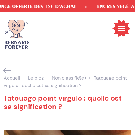
Aller
D'ACHAT
ENCRES VÉGÉTALES
LIVRAISON 
au
contenu
Ouvrir
le
menu
mobil
Accueil
Le blog
Non classifié(e)
Tatouage point
virgule : quelle est sa signification ?
Tatouage point virgule : quelle est
sa signification ?