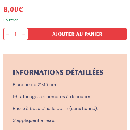
8,00
€
En stock
-
+
AJOUTER AU PANIER
quantité
de
Jardin
d’été
INFORMATIONS DÉTAILLÉES
Planche de 21×15 cm.
16 tatouages éphémères à découper.
Encre à base d’huile de lin (sans henné).
S’appliquent à l’eau.