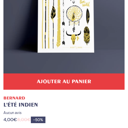
AJOUTER AU PANIER
BERNARD
L'ÉTÉ INDIEN
Aucun avis
4,00
€
8,00
€
Enregistrer
-
50%